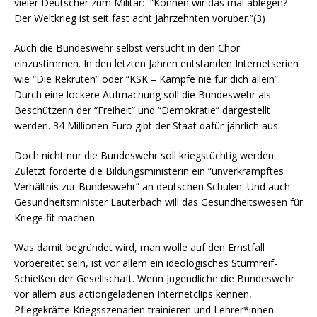
vieler Deutscher zum Militär: “Können wir das mal ablegen?
Der Weltkrieg ist seit fast acht Jahrzehnten vorüber.”(3)
Auch die Bundeswehr selbst versucht in den Chor
einzustimmen. In den letzten Jahren entstanden Internetserien
wie “Die Rekruten” oder “KSK – Kämpfe nie für dich allein”.
Durch eine lockere Aufmachung soll die Bundeswehr als
Beschützerin der “Freiheit” und “Demokratie” dargestellt
werden. 34 Millionen Euro gibt der Staat dafür jährlich aus.
Doch nicht nur die Bundeswehr soll kriegstüchtig werden.
Zuletzt forderte die Bildungsministerin ein “unverkrampftes
Verhältnis zur Bundeswehr” an deutschen Schulen. Und auch
Gesundheitsminister Lauterbach will das Gesundheitswesen für
Kriege fit machen.
Was damit begründet wird, man wolle auf den Ernstfall
vorbereitet sein, ist vor allem ein ideologisches Sturmreif-
Schießen der Gesellschaft. Wenn Jugendliche die Bundeswehr
vor allem aus actiongeladenen Internetclips kennen,
Pflegekräfte Kriegsszenarien trainieren und Lehrer*innen