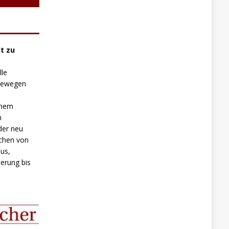
t zu
lle
 bewegen
inem
n
der neu
chen von
us,
erung bis
.