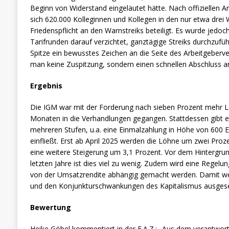
Beginn von Widerstand eingeläutet hätte. Nach offiziellen
sich 620.000 Kolleginnen und Kollegen in den nur etwa dre
Friedenspflicht an den Warnstreiks beteiligt. Es wurde jedo
Tarifrunden darauf verzichtet, ganztägige Streiks durchzufü
Spitze ein bewusstes Zeichen an die Seite des Arbeitgeber
man keine Zuspitzung, sondern einen schnellen Abschluss an
Ergebnis
Die IGM war mit der Forderung nach sieben Prozent mehr Lo
Monaten in die Verhandlungen gegangen. Stattdessen gibt e
mehreren Stufen, u.a. eine Einmalzahlung in Höhe von 600 Eur
einfließt. Erst ab April 2025 werden die Löhne um zwei Prozen
eine weitere Steigerung um 3,1 Prozent. Vor dem Hintergrun
letzten Jahre ist dies viel zu wenig. Zudem wird eine Regelu
von der Umsatzrendite abhängig gemacht werden. Damit we
und den Konjunkturschwankungen des Kapitalismus ausgese
Bewertung
Heike Göbel kommentiert in der F.A.Z.: „Aus dem verantwort