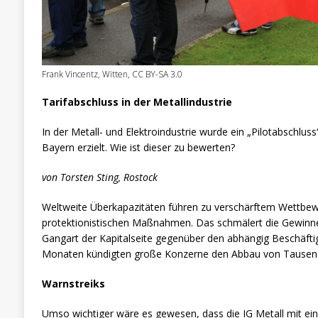
Frank Vincentz, Witten, CC BY-SA 3.0
Tarifabschluss in der Metallindustrie
In der Metall- und Elektroindustrie wurde ein „Pilotabschlus
Bayern erzielt. Wie ist dieser zu bewerten?
von Torsten Sting, Rostock
Weltweite Überkapazitäten führen zu verschärftem Wettb
protektionistischen Maßnahmen. Das schmälert die Gewinne 
Gangart der Kapitalseite gegenüber den abhängig Beschäfti
Monaten kündigten große Konzerne den Abbau von Tausend
Warnstreiks
Umso wichtiger wäre es gewesen, dass die IG Metall mit ei