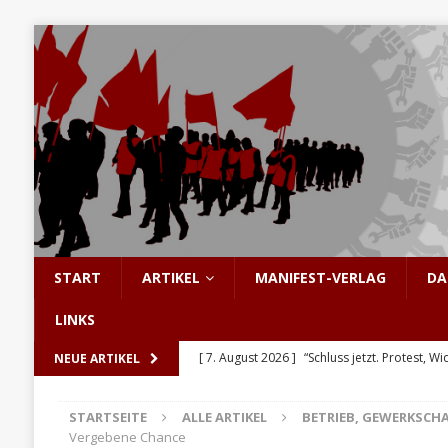
START
ARTIKEL
MANIFEST-VERLAG
DA
LINKS
[ 7. August 2026 ]
“Schluss jetzt. Protest, Wi
NEUE ARTIKEL
[ 6. August 2026 ]
Enorme Solidarität für Be
STARTSEITE
ALLE ARTIKEL
BETRIEB, GEWERKSCH
[ 5. August 2026 ]
Hinter den Barrikaden: D
Vergebene Chance