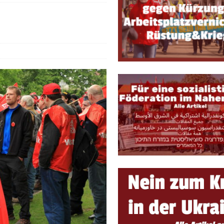
e, sondern Notwendigkeit
THEORIE & GESCHICHTE
 ein lebendiges Forum für marxistische Diskussionen und Debatten