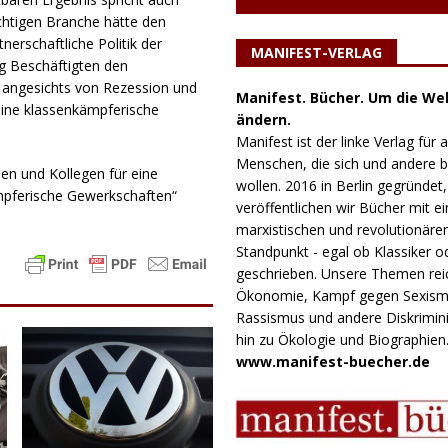
ichtigen Branche hätte den
nerschaftliche Politik der
MANIFEST-VERLAG
g Beschäftigten den
e angesichts von Rezession und
Manifest. Bücher. Um die Wel
 eine klassenkämpferische
ändern.
Manifest ist der linke Verlag für a
Menschen, die sich und andere
nen und Kollegen für eine
wollen. 2016 in Berlin gegründet,
pferische Gewerkschaften“
veröffentlichen wir Bücher mit e
marxistischen und revolutionäre
Standpunkt - egal ob Klassiker o
geschrieben. Unsere Themen rei
Ökonomie, Kampf gegen Sexism
Rassismus und andere Diskrimini
hin zu Ökologie und Biographien
www.manifest-buecher.de