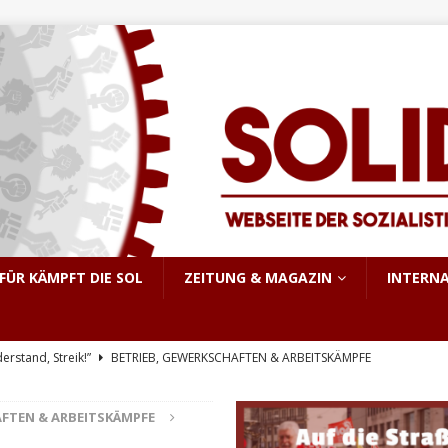
FÜR KÄMPFT DIE SOL
ZEITUNG & MAGAZIN
INTERN
derstand, Streik!”
BETRIEB, GEWERKSCHAFTEN & ARBEITSKÄMPFE
triebsrat Martin Löber
BETRIEB, GEWERKSCHAFTEN & ARBEITSKÄMPFE
AFTEN & ARBEITSKÄMPFE
er Aufstand im pakistanisch verwalteten Kaschmir
INTERNATIONALES