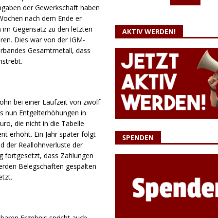
 Angaben der Gewerkschaft haben
i Wochen nach dem Ende er
ch im Gegensatz zu den letzten
AKTIV WERDEN!
hren. Dies war von der IGM-
verbandes Gesamtmetall, dass
strebt.
hn bei einer Laufzeit von zwölf
s nun Entgelterhöhungen in
o, die nicht in die Tabelle
t erhöht. Ein Jahr später folgt
SPENDEN
d der Reallohnverluste der
ng fortgesetzt, dass Zahlungen
rden Belegschaften gespalten
tzt.
baren Ergebnis spricht auch