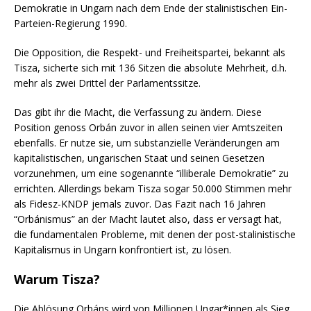
Demokratie in Ungarn nach dem Ende der stalinistischen Ein-
Parteien-Regierung 1990.
Die Opposition, die Respekt- und Freiheitspartei, bekannt als
Tisza, sicherte sich mit 136 Sitzen die absolute Mehrheit, d.h.
mehr als zwei Drittel der Parlamentssitze.
Das gibt ihr die Macht, die Verfassung zu ändern. Diese
Position genoss Orbán zuvor in allen seinen vier Amtszeiten
ebenfalls. Er nutze sie, um substanzielle Veränderungen am
kapitalistischen, ungarischen Staat und seinen Gesetzen
vorzunehmen, um eine sogenannte “illiberale Demokratie” zu
errichten. Allerdings bekam Tisza sogar 50.000 Stimmen mehr
als Fidesz-KNDP jemals zuvor. Das Fazit nach 16 Jahren
“Orbánismus” an der Macht lautet also, dass er versagt hat,
die fundamentalen Probleme, mit denen der post-stalinistische
Kapitalismus in Ungarn konfrontiert ist, zu lösen.
Warum Tisza?
Die Ablösung Orbáns wird von Millionen Ungar*innen als Sieg