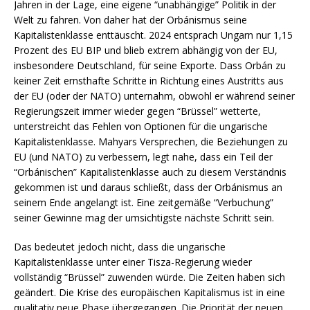
Jahren in der Lage, eine eigene “unabhängige” Politik in der
Welt zu fahren. Von daher hat der Orbánismus seine
Kapitalistenklasse enttäuscht. 2024 entsprach Ungarn nur 1,15
Prozent des EU BIP und blieb extrem abhängig von der EU,
insbesondere Deutschland, für seine Exporte. Dass Orbán zu
keiner Zeit ernsthafte Schritte in Richtung eines Austritts aus
der EU (oder der NATO) unternahm, obwohl er während seiner
Regierungszeit immer wieder gegen “Brüssel” wetterte,
unterstreicht das Fehlen von Optionen für die ungarische
Kapitalistenklasse. Mahyars Versprechen, die Beziehungen zu
EU (und NATO) zu verbessern, legt nahe, dass ein Teil der
“Orbánischen” Kapitalistenklasse auch zu diesem Verständnis
gekommen ist und daraus schließt, dass der Orbánismus an
seinem Ende angelangt ist. Eine zeitgemäße “Verbuchung”
seiner Gewinne mag der umsichtigste nächste Schritt sein.
Das bedeutet jedoch nicht, dass die ungarische
Kapitalistenklasse unter einer Tisza-Regierung wieder
vollständig “Brüssel” zuwenden würde. Die Zeiten haben sich
geändert. Die Krise des europäischen Kapitalismus ist in eine
qualitativ neue Phase übergegangen. Die Priorität der neuen