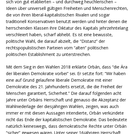
sich von gut etablierten – und durchweg heuchlerischen –
Ideen über universell gültigen Freiheiten und Menschenrechten,
die von ihren liberal-kapitalistischen Rivalen und sogar
traditionell Konservativen benutzt werden und hinter denen die
herrschenden Klassen ihre Diktatur des Kapitals jehrzehntelang
verschleiert haben, scharf abhebt. Es ist eine bewusste,
politische Wahl, die darauf abzielt, die “Distanz” der
rechtspopulistischen Parteien vom “alten” politischen
politischen Establishment zu unterstreichen.
Mit dem Sieg in den Wahlen 2018 erklärte Orbán, dass “die Ära
der liberalen Demokratie vorbei” sei. Er setzte fort: “Wir haben
eine auf Grund gelaufene liberale Demokratie mit einer
Demokratie des 21. Jahrhunderts ersetzt, die die Freiheit der
Menschen garantiert, Sicherheit.” Die darauf folgenden acht
Jahre unter Orbáns Herrschaft und genauso die Akzeptanz der
Wahlniederlage der diesjährigen Wahlen, zeigen, was auch
immer er mit diesen Aussagen intendierte, Orbán verkündete
nicht das Ende der kapitalistischen Demokratie. Das bedeutete
natürlich keineswegs, dass demokratische Rechte unter Orbán
“sicher” gewesen wären. Unter seiner 16jährigen Herrschaft