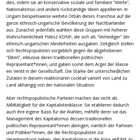
dies, indem sie an konservative soziale und familiäre “Werte”,
Nationalismus und andere rückständige Ideen appellieren. In
Ungarn beispielsweise weitete Orbán dieses Franchise auf die
ganze ethnisch-ungarische Bevölkerung der Nachbarländer
aus. Zunächst jedenfalls wählten diese Gruppen mit höherer
Wahrscheinlichkeit Fidesz-KDNP, die sich als “Verteidiger” der
ethnisch-ungarischen Minderheiten ausgaben. Zeitgleich stellen
sich Rechtspopulisten vorgeblich gegen die abgehobenen
“Eliten”, inklusive deren traditionellen politischen
Repräsentant*innen, und gaben somit dem Ärger der Klasse
ein Ventil in der Gesellschaft. Die Stärke der unterschiedlichen
Zutaten in diesem reaktionären cocktail variiert von Land zu
Land abhängig von der nationalen Situation.
Aber rechtspopulistische Parteien machen das nicht als
Mildtätigkeit für die Kapitalistenklasse. Sie etablieren dadurch
auch ihre eigene Basis für die Wahlen, mithilfe derer sie das
Management des Kapitalismus dessen traditionellen
politischen Repräsentant*innen abringen, nämlich der Parteien
und Politiker*innen, die die Rechtspopulisten zur
Verantwortung ziehen, den Kapitalismus in die Krise geführt zu