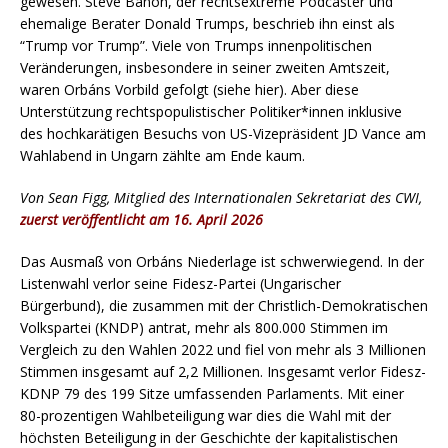
gewesen. Steve Banon, der rechtsextreme Podcaster und
ehemalige Berater Donald Trumps, beschrieb ihn einst als
“Trump vor Trump”. Viele von Trumps innenpolitischen
Veränderungen, insbesondere in seiner zweiten Amtszeit,
waren Orbáns Vorbild gefolgt (siehe hier). Aber diese
Unterstützung rechtspopulistischer Politiker*innen inklusive
des hochkarätigen Besuchs von US-Vizepräsident JD Vance am
Wahlabend in Ungarn zählte am Ende kaum.
Von Sean Figg, Mitglied des Internationalen Sekretariat des CWI,
zuerst veröffentlicht am 16. April 2026
Das Ausmaß von Orbáns Niederlage ist schwerwiegend. In der
Listenwahl verlor seine Fidesz-Partei (Ungarischer
Bürgerbund), die zusammen mit der Christlich-Demokratischen
Volkspartei (KNDP) antrat, mehr als 800.000 Stimmen im
Vergleich zu den Wahlen 2022 und fiel von mehr als 3 Millionen
Stimmen insgesamt auf 2,2 Millionen. Insgesamt verlor Fidesz-
KDNP 79 des 199 Sitze umfassenden Parlaments. Mit einer
80-prozentigen Wahlbeteiligung war dies die Wahl mit der
höchsten Beteiligung in der Geschichte der kapitalistischen