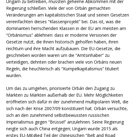
Ungarn zu betreiben, mussten geheime Abkommen mit der
Regierung schließen. Viele der von Orbán gemachten
Veränderungen am kapitalistischen Staat und seinen Gesetzen
vereinfachten dieses “Klassenprojekt” bei. Das ist, was die
dominanten herrschenden Klassen in der EU am meisten am
“Orbánismus” ablehnen: dass er moderne Versionen der
Gesetze nutzt, die ihnen historisch geholfen haben, ihren
reichtum und ihre Macht aufzubauen. Die EU-Gesetze, die
geschrieben worden waren um die “Amtsinhaber” zu
verteidigen, dehnten oder brachen viele von Orbáns neuen
Regeln, die heuchlerisch als “Kumpelkapitalismus” tituliert
wurden.
Um das zu umgehen, priorisierte Orbán den Zugang zu
Märkten zu Märkten außerhalb der EU. Mehr Möglichkeiten
eröffneten sich dafür in der zunehmend multipolaren Welt, die
sich nach der Krise 2007/09 konstituiert hat. Orbán versuchte,
sich an den zunehmend selbstbewussten russischen
Imperialismus gegen “Brüssel” anzulehnen. Seine Regierung
neigte sich auch China entgegen; Ungarn wurde 2015 als
erstes EU-Mitglied Teil der chinesischen “Belt and Road