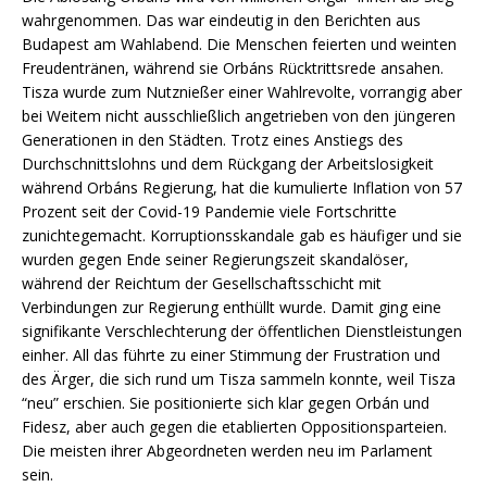
wahrgenommen. Das war eindeutig in den Berichten aus
Budapest am Wahlabend. Die Menschen feierten und weinten
Freudentränen, während sie Orbáns Rücktrittsrede ansahen.
Tisza wurde zum Nutznießer einer Wahlrevolte, vorrangig aber
bei Weitem nicht ausschließlich angetrieben von den jüngeren
Generationen in den Städten. Trotz eines Anstiegs des
Durchschnittslohns und dem Rückgang der Arbeitslosigkeit
während Orbáns Regierung, hat die kumulierte Inflation von 57
Prozent seit der Covid-19 Pandemie viele Fortschritte
zunichtegemacht. Korruptionsskandale gab es häufiger und sie
wurden gegen Ende seiner Regierungszeit skandalöser,
während der Reichtum der Gesellschaftsschicht mit
Verbindungen zur Regierung enthüllt wurde. Damit ging eine
signifikante Verschlechterung der öffentlichen Dienstleistungen
einher. All das führte zu einer Stimmung der Frustration und
des Ärger, die sich rund um Tisza sammeln konnte, weil Tisza
“neu” erschien. Sie positionierte sich klar gegen Orbán und
Fidesz, aber auch gegen die etablierten Oppositionsparteien.
Die meisten ihrer Abgeordneten werden neu im Parlament
sein.