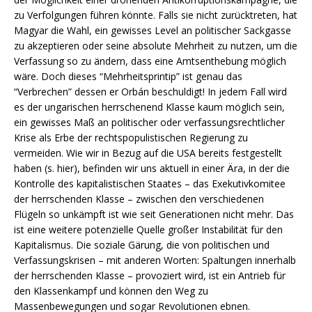
zu Verfolgungen führen könnte. Falls sie nicht zurücktreten, hat
Magyar die Wahl, ein gewisses Level an politischer Sackgasse
zu akzeptieren oder seine absolute Mehrheit zu nutzen, um die
Verfassung so zu ändern, dass eine Amtsenthebung möglich
wäre. Doch dieses “Mehrheitsprintip” ist genau das
“Verbrechen” dessen er Orbán beschuldigt! In jedem Fall wird
es der ungarischen herrschenend Klasse kaum möglich sein,
ein gewisses Maß an politischer oder verfassungsrechtlicher
Krise als Erbe der rechtspopulistischen Regierung zu
vermeiden. Wie wir in Bezug auf die USA bereits festgestellt
haben (s. hier), befinden wir uns aktuell in einer Ära, in der die
Kontrolle des kapitalistischen Staates – das Exekutivkomitee
der herrschenden Klasse – zwischen den verschiedenen
Flügeln so unkämpft ist wie seit Generationen nicht mehr. Das
ist eine weitere potenzielle Quelle großer Instabilität für den
Kapitalismus. Die soziale Gärung, die von politischen und
Verfassungskrisen – mit anderen Worten: Spaltungen innerhalb
der herrschenden Klasse – provoziert wird, ist ein Antrieb für
den Klassenkampf und können den Weg zu
Massenbewegungen und sogar Revolutionen ebnen.