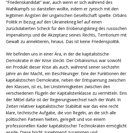
“Friedenskandidat” war, auch wenn er sich während des
Wahlkampfs so darstellen wollte, indem er zynisch mit den
legitimen Ängsten der ungarischen Gesellschaft spielte. Orbáns
Politik in Bezug auf den Ukrainekrieg lief auf einen
zurückdatierten Scheck für den Eroberungskrieg des russischen
Imperialismjs und die Akzeptanz seines Rechts, Territorium mit
Gewalt zu annektieren, hinaus. Das ist keine Friedenspolitik.
Wir befinden uns in einer Ära, in der die kapitalistische
Demokratie in der Krise steckt. Der Orbánismus war sowohl
ein Produkt dieser Krise als auch, während seiner sechzehn
Jahre an der Macht, ein Beschleuniger. Eine der Funktionen der
kapitalistischen Demokratie, neben der Entspannung zwischen
den Klassen, ist es, bei Unstimmigkeiten zwischen den
verschiedenen Flügeln der Kapitalistenklasse zu vermitteln. Eins
der Mittel dafür ist der Regierungswechsel nach der Wahl. In
Zeiten relativer kapitalistischer Stabilität war das eine recht
klare, technische Aufgabe, die von Regeln, an die sich alle
politischen Parteien hielten, geregelt und von einem
professionellen Kader kapitalistischer Technokraten ermöglicht
wurde. Diese bricht zunehmend zusammen und