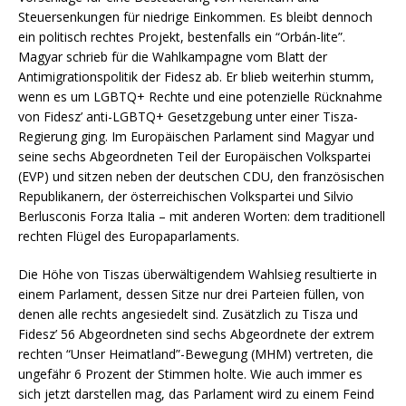
Steuersenkungen für niedrige Einkommen. Es bleibt dennoch
ein politisch rechtes Projekt, bestenfalls ein “Orbán-lite”.
Magyar schrieb für die Wahlkampagne vom Blatt der
Antimigrationspolitik der Fidesz ab. Er blieb weiterhin stumm,
wenn es um LGBTQ+ Rechte und eine potenzielle Rücknahme
von Fidesz’ anti-LGBTQ+ Gesetzgebung unter einer Tisza-
Regierung ging. Im Europäischen Parlament sind Magyar und
seine sechs Abgeordneten Teil der Europäischen Volkspartei
(EVP) und sitzen neben der deutschen CDU, den französischen
Republikanern, der österreichischen Volkspartei und Silvio
Berlusconis Forza Italia – mit anderen Worten: dem traditionell
rechten Flügel des Europaparlaments.
Die Höhe von Tiszas überwältigendem Wahlsieg resultierte in
einem Parlament, dessen Sitze nur drei Parteien füllen, von
denen alle rechts angesiedelt sind. Zusätzlich zu Tisza und
Fidesz’ 56 Abgeordneten sind sechs Abgeordnete der extrem
rechten “Unser Heimatland”-Bewegung (MHM) vertreten, die
ungefähr 6 Prozent der Stimmen holte. Wie auch immer es
sich jetzt darstellen mag, das Parlament wird zu einem Feind