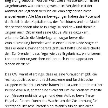
Regierung verboten worden war. Diese Massenaktion zivilen
Ungehorsams wäre nichts gewesen im Vergleich mit der
Antwort auf jeglichen Versuch die Wahlergebnisse nicht
anzuerkennen. Alle Massenbewegungen haben das Potenzial
die Stabilität des Kapitalismus, des Reichtums und der Macht
der herrschenden Klasse in Frage zu stellen – und damit in
Ungarn auch Orbán und seine Clique. Als es dazu kam,
erkannte Orbán die Niederlage an, sogar bevor die
Wahlauszählung beendet war. In einer kurzen Rede sagte er,
dass er dem Gewinner bereits gratuliert hätte und versicherte
den Zuhörenden, dass “egal wie das Ergebnis ist, wir unserem
Land und der ungarischen Nation auch in der Opposition
dienen werden.”
Das CWI warnt allerdings, dass es eine “Grauzone” gibt, die
rechtspopulistische und rechtsextreme und faschistische
Gruppen verbindet. Letztere bauen ihre Organisationen mit der
Perspektive auf, später eine “Schlacht um die Straßen” mithilfe
von Massenmobilisierungen und dem Aufbau bewaffneter
Flügel zu führen. Durch das Wachstum der Zustimmung für
rechtspopulistische Parteien bei Wahlen fühlen sich diese