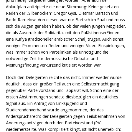
(und neue) Mitglieder delegiert worden. Aber auch der
Ablaufplan antizipierte die neue Stimmung: Keine gesetzten
Reden der „Silberlocken“ Gregor Gysi, Dietmar Bartsch und
Bodo Ramelow. Von diesen war nur Bartsch im Saal und muss
sich die Augen gerieben haben, ob der vielen jungen Mitglieder,
die als Ausdruck der Solidarität mit den Palästinenser*innen
eine Kufiya (traditioneller arabischer Schal) trugen. Auch sonst
weniger Prominenten-Reden und weniger Video-Einspielungen,
was immer schon von Parteilinken als unnötig und die
notwendige Zeit für demokratische Debatte und
Meinungsfindung verkürzend kritisiert worden war.
Doch den Delegierten reichte das nicht. Immer wieder wurde
deutlich, dass ein großer Teil auch eine Selbstermächtigung
gegenüber Parteivorstand und -apparat will. Schon eine der
ersten Abstimmungen sendete diesbezüglich ein deutliches
Signal aus. Ein Antrag von Linksjugend und
Studierendenverband wurde angenommen, der das
Widerspruchsrecht der Delegierten gegen Teilübernahmen von
Änderungsanträgen durch den Parteivorstand (PV)
wiederherstellte. Was kompliziert klingt, ist nicht unerheblich: