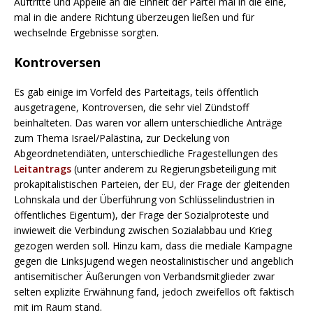
Auftritte und Appelle an die Einheit der Partei mal in die eine,
mal in die andere Richtung überzeugen ließen und für
wechselnde Ergebnisse sorgten.
Kontroversen
Es gab einige im Vorfeld des Parteitags, teils öffentlich
ausgetragene, Kontroversen, die sehr viel Zündstoff
beinhalteten. Das waren vor allem unterschiedliche Anträge
zum Thema Israel/Palästina, zur Deckelung von
Abgeordnetendiäten, unterschiedliche Fragestellungen des
Leitantrags
(unter anderem zu Regierungsbeteiligung mit
prokapitalistischen Parteien, der EU, der Frage der gleitenden
Lohnskala und der Überführung von Schlüsselindustrien in
öffentliches Eigentum), der Frage der Sozialproteste und
inwieweit die Verbindung zwischen Sozialabbau und Krieg
gezogen werden soll. Hinzu kam, dass die mediale Kampagne
gegen die Linksjugend wegen neostalinistischer und angeblich
antisemitischer Äußerungen von Verbandsmitglieder zwar
selten explizite Erwähnung fand, jedoch zweifellos oft faktisch
mit im Raum stand.