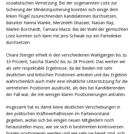
sozialistischen Vernetzung. Bei der sogenannten Liste zur
Sicherung der Mindestquotierung konnten sich einige dem
linken Flügel zuzurechnenden Kandidatinnen durchsetzen,
darunter Hanna Wanke, Merzedeh Ghazaei, Naisan Raji,
Marlen Borchardt, Tamara Mazzi. Bei der Wahl der gemischten
Liste konnten sich dann mit Jens Schwab nur ein Parteilinker
durchsetzen.
Chiara Stenger erhielt in den verschiedenen Wahlgängen bis zu
33 Prozent, Sascha Staničić bis zu 28 Prozent. Das werten wir
als sehr respektable Ergebnisse, da die Beiden mit sehr
deutlichen und kritischen Positionen antraten und das Ergebnis
wahrscheinlich auch mehr eine inhaltliche Unterstützung für die
vertretenen Positionen ausdrückt, als dies bei Kandidierenden
der Fall war, die mit weniger klaren Positionierungen antraten.
Insgesamt hat es damit keine deutlichen Verschiebungen in
den politischen Kräfteverhältnissen im Parteivorstand
gegeben, wobei sich bei einigen neuen Mitgliedern noch
herausstellen muss, wie sie sich in bestimmten kontroversen
Fragen positionieren werden und wie sehr sie bereit sind, sich