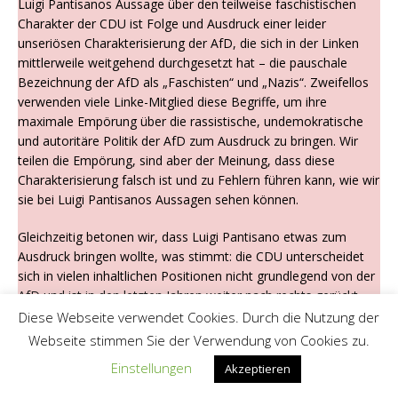
Luigi Pantisanos Aussage über den teilweise faschistischen
Charakter der CDU ist Folge und Ausdruck einer leider
unseriösen Charakterisierung der AfD, die sich in der Linken
mittlerweile weitgehend durchgesetzt hat – die pauschale
Bezeichnung der AfD als „Faschisten“ und „Nazis“. Zweifellos
verwenden viele Linke-Mitglied diese Begriffe, um ihre
maximale Empörung über die rassistische, undemokratische
und autoritäre Politik der AfD zum Ausdruck zu bringen. Wir
teilen die Empörung, sind aber der Meinung, dass diese
Charakterisierung falsch ist und zu Fehlern führen kann, wie wir
sie bei Luigi Pantisanos Aussagen sehen können.
Gleichzeitig betonen wir, dass Luigi Pantisano etwas zum
Ausdruck bringen wollte, was stimmt: die CDU unterscheidet
sich in vielen inhaltlichen Positionen nicht grundlegend von der
AfD und ist in den letzten Jahren weiter nach rechts gerückt
und hat Positionen übernommen, die vormals die AfD alleine
Diese Webseite verwendet Cookies. Durch die Nutzung der
vertreten hat.
Webseite stimmen Sie der Verwendung von Cookies zu.
Einstellungen
Akzeptieren
Wenn man den Faschismus nur an bestimmten politischen
Inhalten – undemokratisch, rassistisch, nationalistisch –