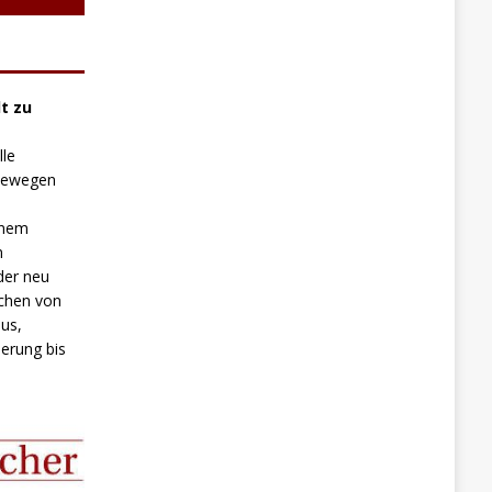
t zu
lle
 bewegen
inem
n
der neu
chen von
us,
erung bis
.