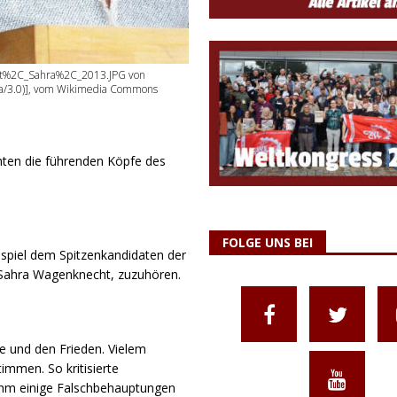
cht%2C_Sahra%2C_2013.JPG von
-sa/3.0)], vom Wikimedia Commons
ten die führenden Köpfe des
FOLGE UNS BEI
iel dem Spitzenkandidaten der
 Sahra Wagenknecht, zuzuhören.
e und den Frieden. Vielem
mmen. So kritisierte
ahm einige Falschbehauptungen