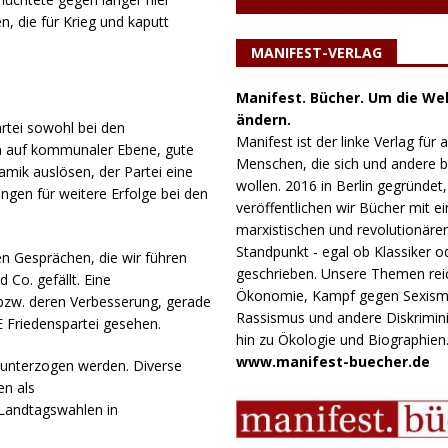
, die für Krieg und kaputt
MANIFEST-VERLAG
Manifest. Bücher. Um die Wel
ändern.
rtei sowohl bei den
Manifest ist der linke Verlag für a
n auf kommunaler Ebene, gute
Menschen, die sich und andere
amik auslösen, der Partei eine
wollen. 2016 in Berlin gegründet,
ngen für weitere Erfolge bei den
veröffentlichen wir Bücher mit e
marxistischen und revolutionäre
Standpunkt - egal ob Klassiker o
n Gesprächen, die wir führen
geschrieben. Unsere Themen rei
Co. gefällt. Eine
Ökonomie, Kampf gegen Sexism
bzw. deren Verbesserung, gerade
Rassismus und andere Diskrimini
 Friedenspartei gesehen.
hin zu Ökologie und Biographien
www.manifest-buecher.de
 unterzogen werden. Diverse
en als
Landtagswahlen in