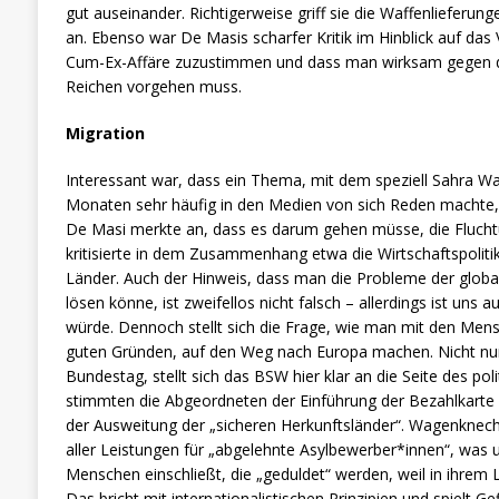
gut auseinander. Richtigerweise griff sie die Waffenlieferun
an. Ebenso war De Masis scharfer Kritik im Hinblick auf das 
Cum-Ex-Affäre zuzustimmen und dass man wirksam gegen di
Reichen vorgehen muss.
Migration
Interessant war, dass ein Thema, mit dem speziell Sahra Wa
Monaten sehr häufig in den Medien von sich Reden machte
De Masi merkte an, dass es darum gehen müsse, die Fluch
kritisierte in dem Zusammenhang etwa die Wirtschaftspoliti
Länder. Auch der Hinweis, dass man die Probleme der globa
lösen könne, ist zweifellos nicht falsch – allerdings ist uns 
würde. Dennoch stellt sich die Frage, wie man mit den Mens
guten Gründen, auf den Weg nach Europa machen. Nicht nur
Bundestag, stellt sich das BSW hier klar an die Seite des pol
stimmten die Abgeordneten der Einführung der Bezahlkarte 
der Ausweitung der „sicheren Herkunftsländer“. Wagenknecht
aller Leistungen für „abgelehnte Asylbewerber*innen“, was
Menschen einschließt, die „geduldet“ werden, weil in ihrem 
Das bricht mit internationalistischen Prinzipien und spielt G