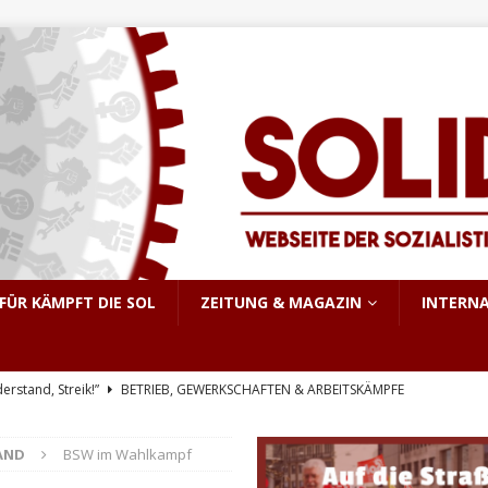
FÜR KÄMPFT DIE SOL
ZEITUNG & MAGAZIN
INTERN
derstand, Streik!”
BETRIEB, GEWERKSCHAFTEN & ARBEITSKÄMPFE
triebsrat Martin Löber
BETRIEB, GEWERKSCHAFTEN & ARBEITSKÄMPFE
AND
BSW im Wahlkampf
er Aufstand im pakistanisch verwalteten Kaschmir
INTERNATIONALES