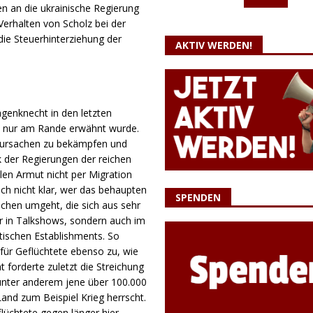
gen an die ukrainische Regierung
Verhalten von Scholz bei der
e Steuerhinterziehung der
AKTIV WERDEN!
genknecht in den letzten
, nur am Rande erwähnt wurde.
tursachen zu bekämpfen und
k der Regierungen der reichen
len Armut nicht per Migration
auch nicht klar, wer das behaupten
SPENDEN
chen umgeht, die sich aus sehr
 in Talkshows, sondern auch im
itischen Establishments. So
für Geflüchtete ebenso zu, wie
 forderte zuletzt die Streichung
 unter anderem jene über 100.000
Land zum Beispiel Krieg herrscht.
eflüchtete gegen länger hier