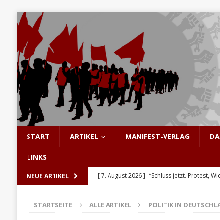
START
ARTIKEL
MANIFEST-VERLAG
DA
LINKS
[ 7. August 2026 ]
“Schluss jetzt. Protest, Wi
NEUE ARTIKEL
[ 6. August 2026 ]
Enorme Solidarität für Be
STARTSEITE
ALLE ARTIKEL
POLITIK IN DEUTSCHL
[ 5. August 2026 ]
Hinter den Barrikaden: D