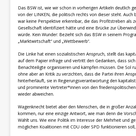
Das BSW ist, wie wir schon in vorherigen Artikeln deutlich 
von der LINKEN, die politisch rechts von dieser steht. Auch
war keine Perspektive erkennbar, die das Profitstreben als z
Gesellschaft identifiziert hätte und eine Brücke zur Überwi
würde. Kein Wunder: Bezieht sich das BSW in seinem Progr
„Marktwirtschaft“ und „Wettbewerb“.
Die Linke hat einen sozialistischen Anspruch, stellt das kap
auf dem Papier infrage und vertritt den Gedanken, dass sic
Benachteiligte organisieren und kämpfen müssen. Die Sol ruf
ohne aber an Kritik zu verzichten, dass die Partei ihren Ansp
hinterherläuft, sie in Regierungsverantwortung den kapitali
und prominente Vertreter*innen von den friedenspolitischen
wieder abweichen.
Wagenknecht bietet aber den Menschen, die in großer Anza
kommen, nur eine einzige Antwort, wie man denn die Vorsch
Wählt uns. Wie eine Politik im Interesse der Mehrheit und g
möglichen Koalitionen mit CDU oder SPD funktionieren soll, 