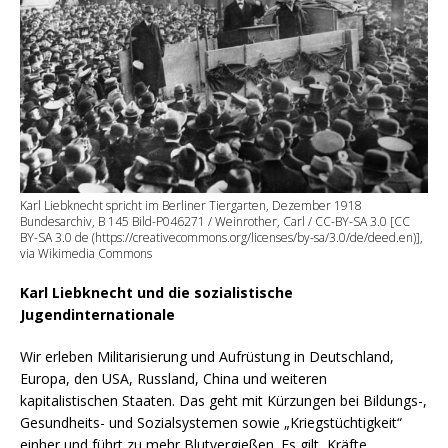
Karl Liebknecht spricht im Berliner Tiergarten, Dezember 1918
Bundesarchiv, B 145 Bild-P046271 / Weinrother, Carl / CC-BY-SA 3.0 [CC
BY-SA 3.0 de (https://creativecommons.org/licenses/by-sa/3.0/de/deed.en)],
via Wikimedia Commons
Karl Liebknecht und die sozialistische
Jugendinternationale
Wir erleben Militarisierung und Aufrüstung in Deutschland,
Europa, den USA, Russland, China und weiteren
kapitalistischen Staaten. Das geht mit Kürzungen bei Bildungs-,
Gesundheits- und Sozialsystemen sowie „Kriegstüchtigkeit“
einher und führt zu mehr Blutvergießen. Es gilt, Kräfte