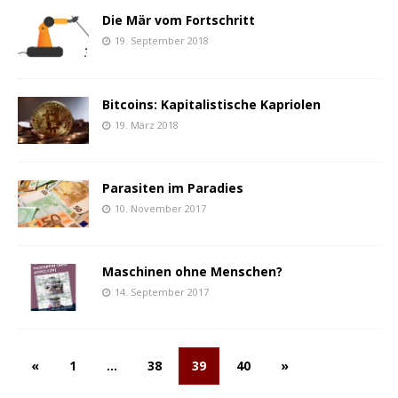
Die Mär vom Fortschritt
19. September 2018
Bitcoins: Kapitalistische Kapriolen
19. März 2018
Parasiten im Paradies
10. November 2017
Maschinen ohne Menschen?
14. September 2017
«
1
…
38
39
40
»