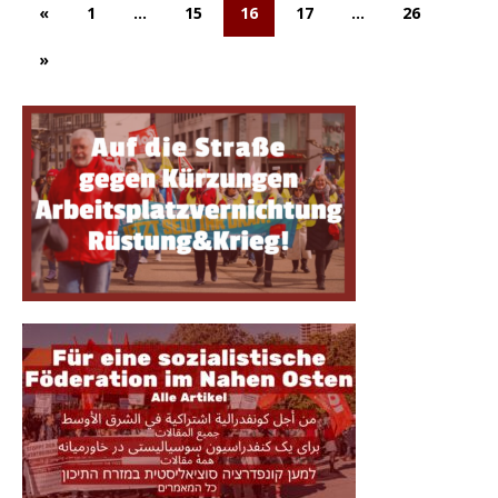
«
1
…
15
16
17
…
26
»